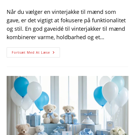
author:
published:
category:
Når du vælger en vinterjakke til mænd som
gave, er det vigtigt at fokusere på funktionalitet
og stil. En god gaveidé til vinterjakker til mænd
kombinerer varme, holdbarhed og et…
Gode
Fortsæt Med At Læse
Gaveidéer
Til
Vinterjakker
Til
Mænd