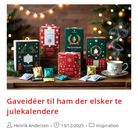
Den
Lille
Drengs
Dåb
Gaveidéer til ham der elsker te
julekalendere
Post
Post
Post
Henrik Andersen
13/12/2025
Inspiration
author:
published:
category: