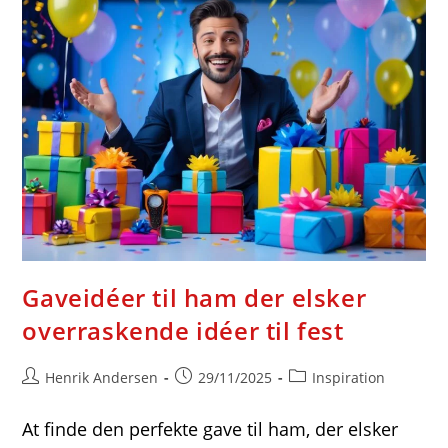
Og
Din
Veninde
Gaveidéer til ham der elsker
overraskende idéer til fest
Post
Post
Post
Henrik Andersen
29/11/2025
Inspiration
author:
published:
category:
At finde den perfekte gave til ham, der elsker