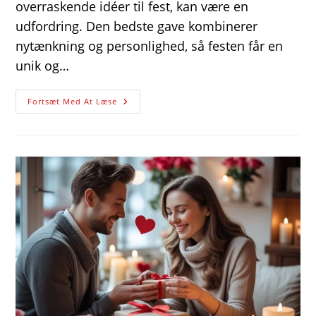
overraskende idéer til fest, kan være en
udfordring. Den bedste gave kombinerer
nytænkning og personlighed, så festen får en
unik og…
Gaveidéer
Fortsæt Med At Læse
Til
Ham
Der
Elsker
Overraskende
Idéer
Til
Fest