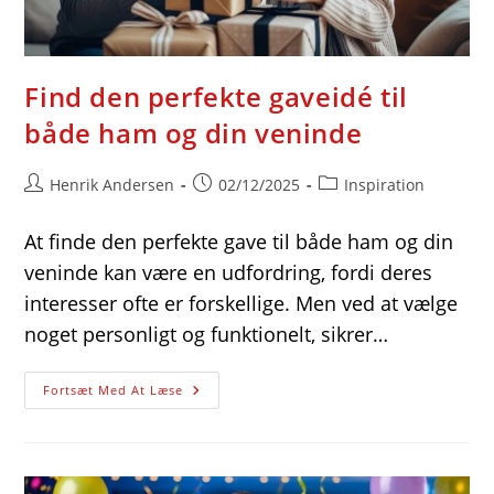
Find den perfekte gaveidé til
både ham og din veninde
Post
Post
Post
Henrik Andersen
02/12/2025
Inspiration
author:
published:
category:
At finde den perfekte gave til både ham og din
veninde kan være en udfordring, fordi deres
interesser ofte er forskellige. Men ved at vælge
noget personligt og funktionelt, sikrer…
Find
Fortsæt Med At Læse
Den
Perfekte
Gaveidé
Til
Både
Ham