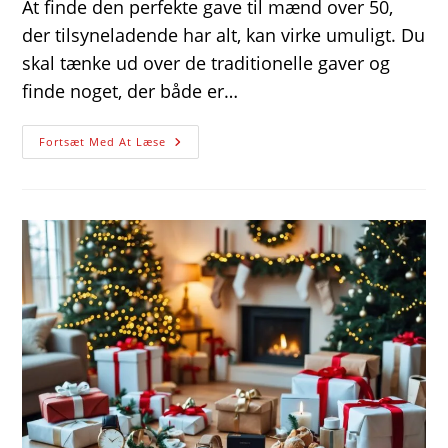
At finde den perfekte gave til mænd over 50,
der tilsyneladende har alt, kan virke umuligt. Du
skal tænke ud over de traditionelle gaver og
finde noget, der både er…
Gaveidéer
Fortsæt Med At Læse
Til
Mænd
Over
50
Der
Har
Alt