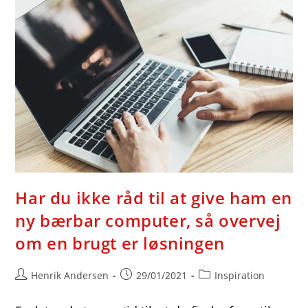
I
Julen
Har du ikke råd til at give ham en
ny bærbar computer, så overvej
om en brugt er løsningen
Post
Post
Post
Henrik Andersen
29/01/2021
Inspiration
author:
published:
category: