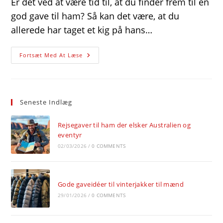
Er det ved at være tid til, at du finder frem til en
god gave til ham? Så kan det være, at du
allerede har taget et kig på hans…
Har
Fortsæt Med At Læse
Du
Ikke
Råd
Til
At
Give
Seneste Indlæg
Ham
En
Ny
Bærbar
Rejsegaver til ham der elsker Australien og
Computer,
eventyr
Så
Overvej
02/03/2026
/
0 COMMENTS
Om
En
Brugt
Er
Løsningen
Gode gaveidéer til vinterjakker til mænd
29/01/2026
/
0 COMMENTS