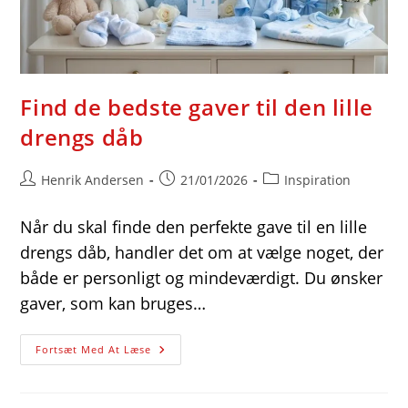
Find de bedste gaver til den lille
drengs dåb
Post
Post
Post
Henrik Andersen
21/01/2026
Inspiration
author:
published:
category:
Når du skal finde den perfekte gave til en lille
drengs dåb, handler det om at vælge noget, der
både er personligt og mindeværdigt. Du ønsker
gaver, som kan bruges…
Find
Fortsæt Med At Læse
De
Bedste
Gaver
Til