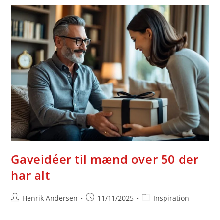
Du
Elsker
Gaveidéer til mænd over 50 der
har alt
Post
Post
Post
Henrik Andersen
11/11/2025
Inspiration
author:
published:
category: