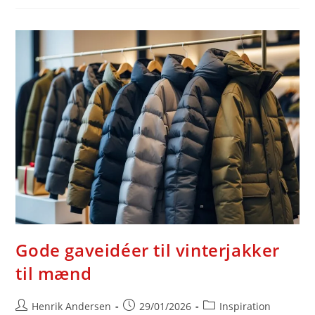
Der
Elsker
Australien
Og
Eventyr
Gode gaveidéer til vinterjakker
til mænd
Post
Post
Post
Henrik Andersen
29/01/2026
Inspiration