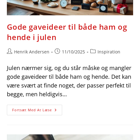
Gode gaveideer til både ham og
hende i julen
Post
Post
Post
Henrik Andersen
11/10/2025
Inspiration
author:
published:
category:
Julen nærmer sig, og du står måske og mangler
gode gaveideer til både ham og hende. Det kan
være svært at finde noget, der passer perfekt til
begge, men heldigvis…
Gode
Fortsæt Med At Læse
Gaveideer
Til
Både
Ham
Og
Hende