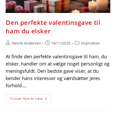
Den perfekte valentinsgave til
ham du elsker
Post
Post
Post
Henrik Andersen
16/11/2025
Inspiration
author:
published:
category:
At finde den perfekte valentinsgave til ham, du
elsker, handler om at vælge noget personligt og
meningsfuldt. Den bedste gave viser, at du
kender hans interesser og værdsætter jeres
forhold.…
Den
Fortsæt Med At Læse
Perfekte
Valentinsgave
Til
Ham